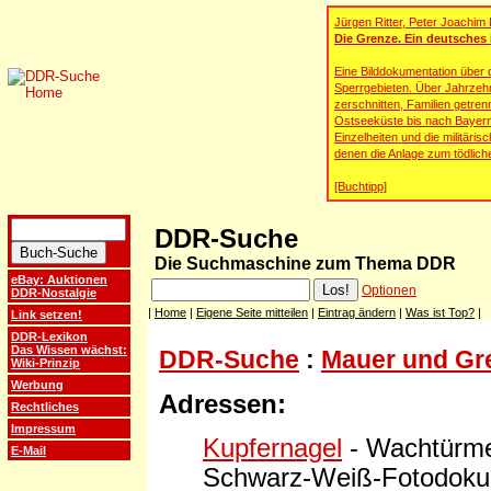
Jürgen Ritter, Peter Joachim
Die Grenze. Ein deutsches
Eine Bilddokumentation über 
Sperrgebieten. Über Jahrzeh
zerschnitten, Familien getren
Ostseeküste bis nach Bayern.
Einzelheiten und die militär
denen die Anlage zum tödlich
[Buchtipp]
DDR-Suche
Die Suchmaschine zum Thema DDR
eBay: Auktionen
Optionen
DDR-Nostalgie
|
Home
|
Eigene Seite mitteilen
|
Eintrag ändern
|
Was ist Top?
|
Link setzen!
DDR-Lexikon
Das Wissen wächst:
DDR-Suche
:
Mauer und Gr
Wiki-Prinzip
Werbung
Adressen:
Rechtliches
Impressum
Kupfernagel
- Wachtürme
E-Mail
Schwarz-Weiß-Fotodokum