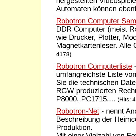
hergestellten Videospiel
Automaten können ebenfa
Robotron Computer Sa
DDR Computer (meist Rob
wie Drucker, Plotter, M
Magnetkartenleser. Alle 
4178)
Robotron Computerliste
umfangreichste Liste von
Sie die technischen Date
RGW produzierten Rech
P8000, PC1715....
(Hits: 
Robotron-Net
- nennt An
Beschreibung der Heimc
Produktion.
Mit einer Vielzahl von 