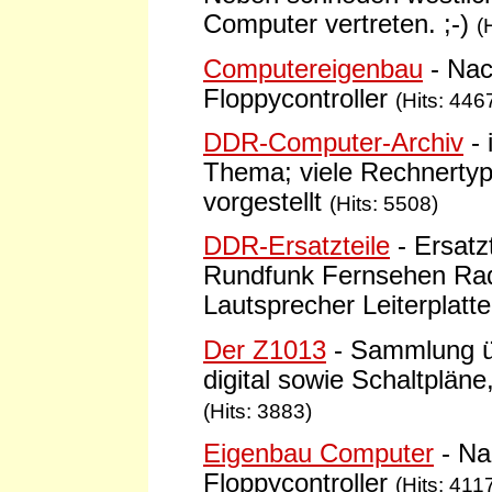
Computer vertreten. ;-)
(
Computereigenbau
- Nac
Floppycontroller
(Hits: 446
DDR-Computer-Archiv
-
Thema; viele Rechnertyp
vorgestellt
(Hits: 5508)
DDR-Ersatzteile
- Ersatz
Rundfunk Fernsehen Radi
Lautsprecher Leiterplatt
Der Z1013
- Sammlung ü
digital sowie Schaltplän
(Hits: 3883)
Eigenbau Computer
- Na
Floppycontroller
(Hits: 411