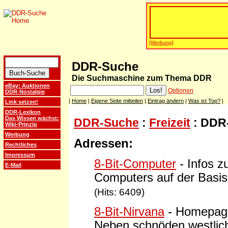
[Werbung]
DDR-Suche
Die Suchmaschine zum Thema DDR
eBay: Auktionen
Optionen
DDR-Nostalgie
|
Home
|
Eigene Seite mitteilen
|
Eintrag ändern
|
Was ist Top?
|
Link setzen!
DDR-Lexikon
Das Wissen wächst:
DDR-Suche
:
Freizeit
: DDR
Wiki-Prinzip
Werbung
Adressen:
Rechtliches
Impressum
8-Bit-Computer
- Infos z
E-Mail
Computers auf der Basis
(Hits: 6409)
8-Bit-Nirvana
- Homepage
Neben schnöden westlich