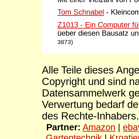
Tom Schnabel
- Kleinco
Z1013 - Ein Computer fü
üeber diesen Bausatz u
3873)
Alle Teile dieses Ang
Copyright und sind n
Datensammelwerk ges
Verwertung bedarf de
des Rechte-Inhabers.
Partner:
Amazon
|
eba
Gartentechnik
|
Kroatie